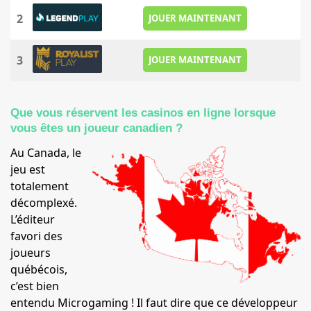
2
JOUER MAINTENANT
3
JOUER MAINTENANT
Que vous réservent les casinos en ligne lorsque
vous êtes un joueur canadien ?
Au Canada, le
jeu est
totalement
décomplexé.
L’éditeur
favori des
joueurs
québécois,
c’est bien
entendu Microgaming ! Il faut dire que ce développeur