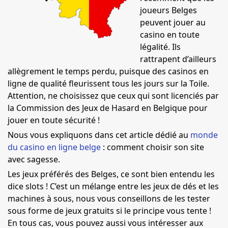
joueurs Belges
peuvent jouer au
casino en toute
légalité. Ils
rattrapent d’ailleurs
allègrement le temps perdu, puisque des casinos en
ligne de qualité fleurissent tous les jours sur la Toile.
Attention, ne choisissez que ceux qui sont licenciés par
la Commission des Jeux de Hasard en Belgique pour
jouer en toute sécurité !
Nous vous expliquons dans cet article dédié au
monde
du casino en ligne belge
: comment choisir son site
avec sagesse.
Les jeux préférés des Belges, ce sont bien entendu les
dice slots ! C’est un mélange entre les jeux de dés et les
machines à sous, nous vous conseillons de les tester
sous forme de jeux gratuits si le principe vous tente !
En tous cas, vous pouvez aussi vous intéresser aux